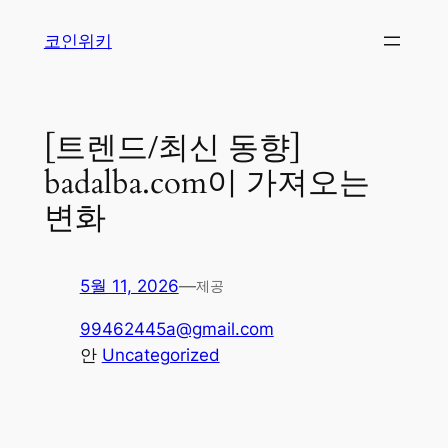
콘
코인위키
텐
츠
로
바
[트렌드/최신 동향]
로
badalba.com이 가져오는
가
기
변화
5월 11, 2026
—
제공
99462445a@gmail.com
안
Uncategorized